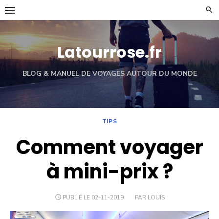
Skip
to
content
Latourrose.fr
BLOG & MANUEL DE VOYAGES AUTOUR DU MONDE
TIPS
Comment voyager
à mini-prix ?
PUBLIÉ LE 02-11-2019
PAR LOUÏS