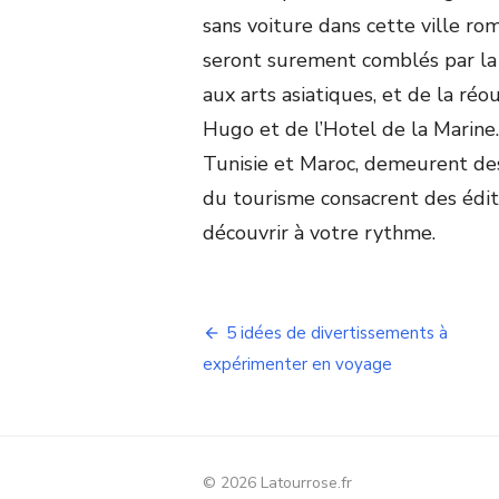
sans voiture dans cette ville ro
seront surement comblés par la
aux arts asiatiques, et de la ré
Hugo et de l’Hotel de la Marine.
Tunisie et Maroc, demeurent des
du tourisme consacrent des éditi
découvrir à votre rythme.
Navigation
5 idées de divertissements à
de
expérimenter en voyage
l’article
© 2026 Latourrose.fr