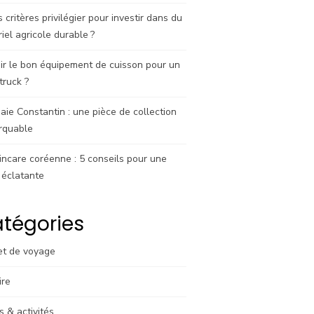
 critères privilégier pour investir dans du
iel agricole durable ?
ir le bon équipement de cuisson pour un
truck ?
ie Constantin : une pièce de collection
rquable
incare coréenne : 5 conseils pour une
 éclatante
tégories
et de voyage
ire
rs & activités