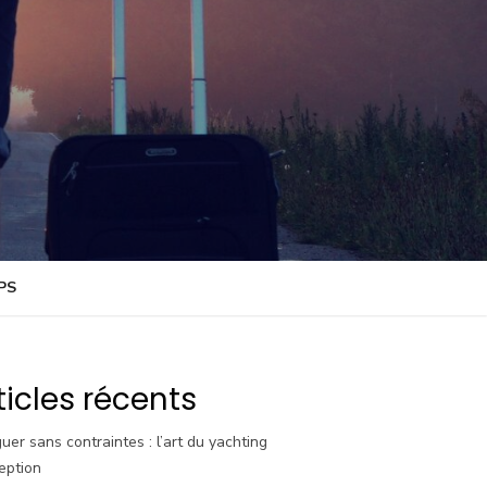
PS
ticles récents
uer sans contraintes : l’art du yachting
eption