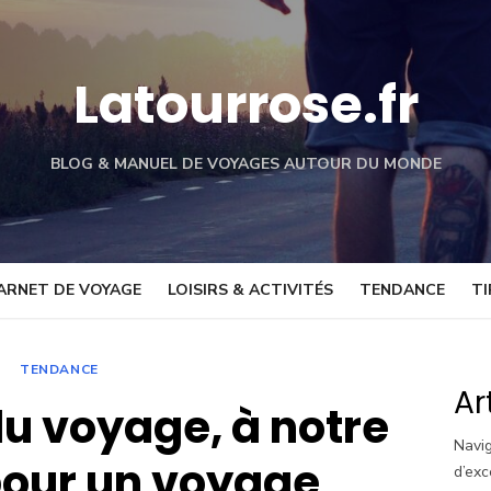
Latourrose.fr
BLOG & MANUEL DE VOYAGES AUTOUR DU MONDE
ARNET DE VOYAGE
LOISIRS & ACTIVITÉS
TENDANCE
TI
TENDANCE
Ar
du voyage, à notre
Navig
pour un voyage
d’exc