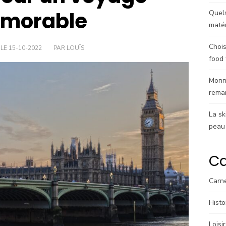
morable
Quels
matér
Chois
 LE 15-10-2022
PAR LOUÏS
food 
Monna
rema
La sk
peau
Ca
Carn
Histo
Loisi