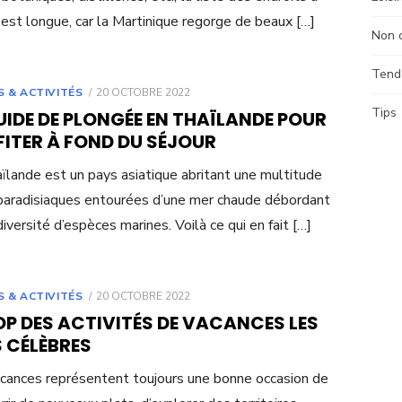
r est longue, car la Martinique regorge de beaux […]
Non 
Tend
POSTED
S & ACTIVITÉS
20 OCTOBRE 2022
ON
Tips
UIDE DE PLONGÉE EN THAÏLANDE POUR
ITER À FOND DU SÉJOUR
ïlande est un pays asiatique abritant une multitude
 paradisiaques entourées d’une mer chaude débordant
diversité d’espèces marines. Voilà ce qui en fait […]
POSTED
S & ACTIVITÉS
20 OCTOBRE 2022
ON
OP DES ACTIVITÉS DE VACANCES LES
 CÉLÈBRES
cances représentent toujours une bonne occasion de