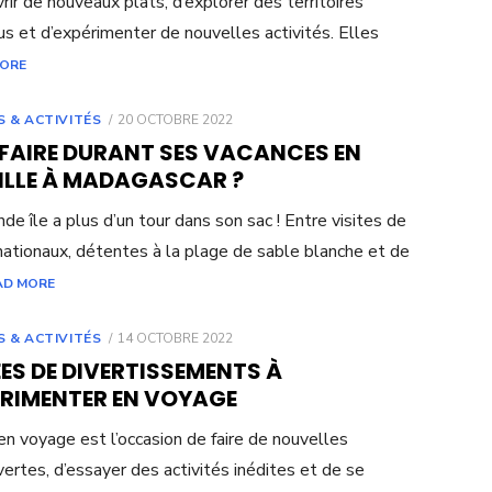
rir de nouveaux plats, d’explorer des territoires
us et d’expérimenter de nouvelles activités. Elles
MORE
POSTED
S & ACTIVITÉS
20 OCTOBRE 2022
ON
 FAIRE DURANT SES VACANCES EN
ILLE À MADAGASCAR ?
nde île a plus d’un tour dans son sac ! Entre visites de
nationaux, détentes à la plage de sable blanche et de
AD MORE
POSTED
S & ACTIVITÉS
14 OCTOBRE 2022
ON
ÉES DE DIVERTISSEMENTS À
ÉRIMENTER EN VOYAGE
 en voyage est l’occasion de faire de nouvelles
ertes, d’essayer des activités inédites et de se