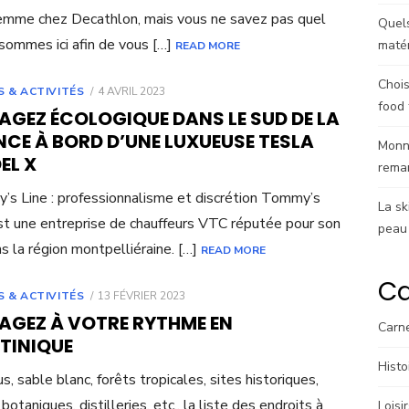
femme chez Decathlon, mais vous ne savez pas quel
Quels
sommes ici afin de vous […]
matér
READ MORE
Chois
POSTED
S & ACTIVITÉS
4 AVRIL 2023
ON
food 
AGEZ ÉCOLOGIQUE DANS LE SUD DE LA
CE À BORD D’UNE LUXUEUSE TESLA
Monna
EL X
rema
s Line : professionnalisme et discrétion Tommy’s
La sk
st une entreprise de chauffeurs VTC réputée pour son
peau
s la région montpelliéraine. […]
READ MORE
Ca
POSTED
S & ACTIVITÉS
13 FÉVRIER 2023
ON
AGEZ À VOTRE RYTHME EN
Carn
TINIQUE
Histo
us, sable blanc, forêts tropicales, sites historiques,
 botaniques, distilleries, etc., la liste des endroits à
Loisi