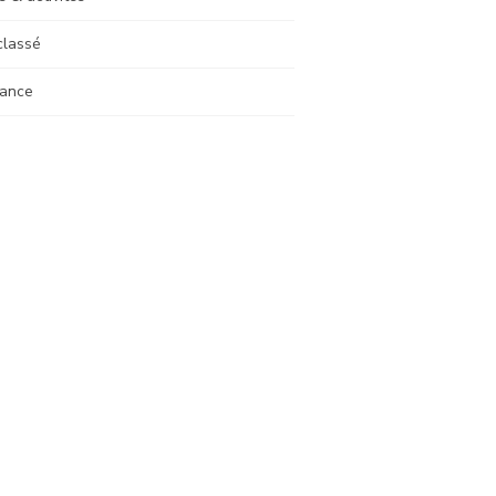
classé
ance