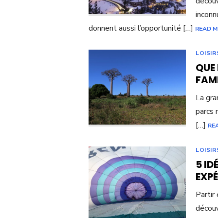
découv
inconn
donnent aussi l’opportunité […]
READ 
LOISIR
QUE
FAM
La gra
parcs 
[…]
RE
LOISIR
5 ID
EXP
Partir
découv