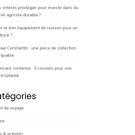
 critères privilégier pour investir dans du
iel agricole durable ?
ir le bon équipement de cuisson pour un
truck ?
ie Constantin : une pièce de collection
rquable
incare coréenne : 5 conseils pour une
 éclatante
tégories
et de voyage
ire
rs & activités