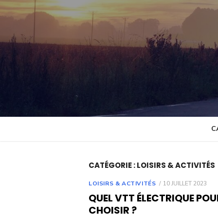
Skip
to
content
C
CATÉGORIE :
LOISIRS & ACTIVITÉS
POSTED
LOISIRS & ACTIVITÉS
10 JUILLET 2023
ON
QUEL VTT ÉLECTRIQUE PO
CHOISIR ?