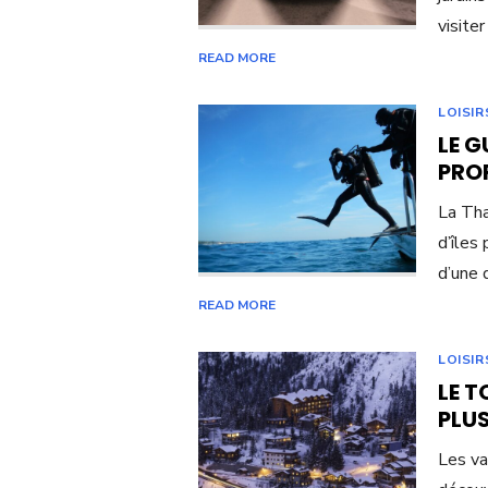
visite
READ MORE
LOISIR
LE G
PROF
La Tha
d’îles
d’une 
READ MORE
LOISIR
LE T
PLUS
Les va