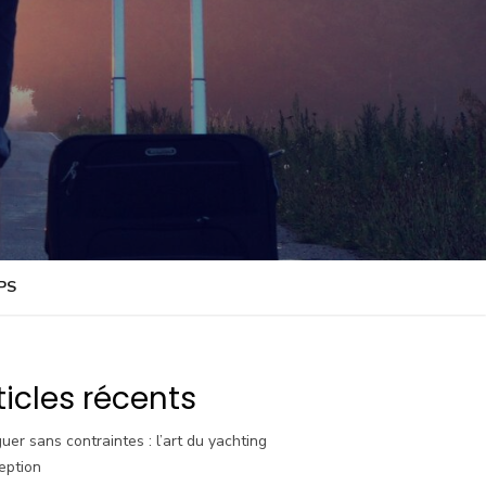
PS
ticles récents
uer sans contraintes : l’art du yachting
eption